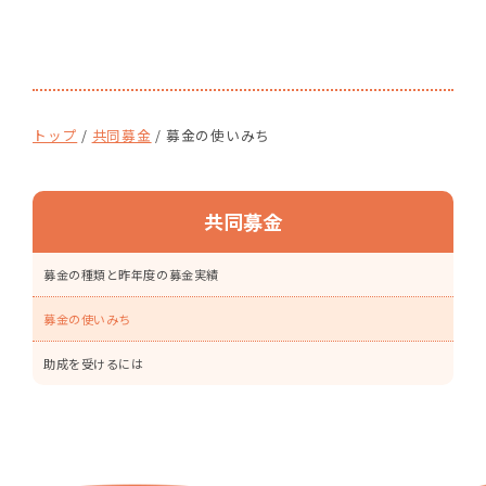
現
トップ
/
共同募金
/
募金の使いみち
在
の
位
共同募金
置：
募金の種類と昨年度の募金実績
募金の使いみち
助成を受けるには