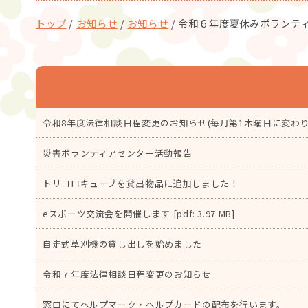
現
トップ
/
お知らせ
/
お知らせ
/
令和６年度夏休みボランテ
在
の
位
置：
令和8年度法律相談日程変更のお知らせ(毎月第1木曜日に変わ
災害ボランティアセンター活動報告
トリコロキューブを貸出物品に追加しました！
eスポーツ交流会を開催します [pdf: 3.97 MB]
自走式草刈機の貸し出しを始めました
令和７年度法律相談日程変更のお知らせ
窓口にてヘルプマーク・ヘルプカードの配布を行います。