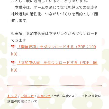
ルとして既に活用しているところもあります。
本講座は、ゲームを通じて世代を超えての交流や
地域活動の活性化、つながりづくりを目的として開
催します。
※要項、参加申込書は下記リンクからダウンロード
できます
「開催要項」をダウンロードする（PDF：100
kB）
「参加申込書」をダウンロードする（PDF：66
kB）
現
トップ
/
お知らせ
/
お知らせ
/
令和6年度eスポーツ普及員養成
在
講座の開催について
の