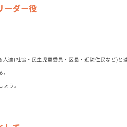
リーダー役
る人達(社協・民生児童委員・区長・近隣住民など)と
る。
しょう。
。
として