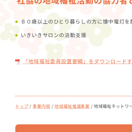
８０歳以上のひとり暮らしの方に懐中電灯を
いきいきサロンの活動支援
「地域福祉委員設置要綱」をダウンロードする（
現
トップ
/
事業内容
/
地域福祉推進事業
/
地域福祉ネットワ
在
の
位