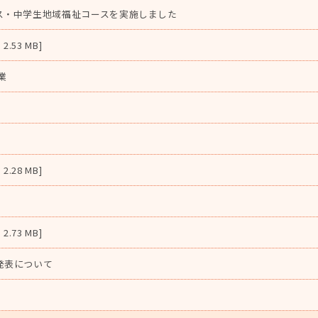
ス・中学生地域福祉コースを実施しました
53 MB]
業
28 MB]
73 MB]
発表について