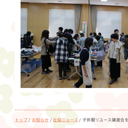
現
トップ
/
お知らせ
/
社協ニュース
/
子供服リユース譲渡会
在