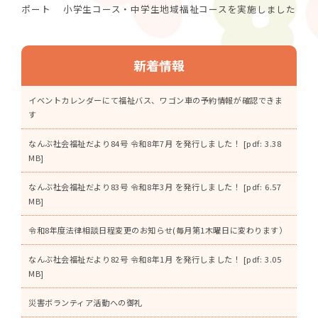
在
ポート 小学生コース・中学生地域福祉コースを実施しました
の
位
置：
新着情報
イベントカレンダーにて福祉バス、ワゴン車の予約情報が確認できま
す
なんぶ社会福祉だより84号 令和8年7月 を発行しました！ [pdf: 3.38
MB]
なんぶ社会福祉だより83号 令和8年3月 を発行しました！ [pdf: 6.57
MB]
令和8年度法律相談日程変更のお知らせ(毎月第1木曜日に変わります）
なんぶ社会福祉だより82号 令和8年1月 を発行しました！ [pdf: 3.05
MB]
災害ボランティア活動への御礼