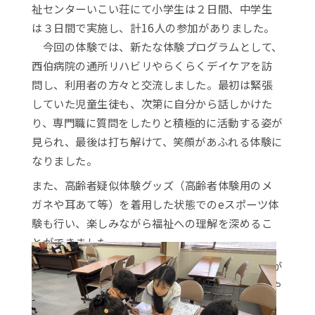
祉センターいこい荘にて小学生は２日間、中学生
は３日間で実施し、計16人の参加がありました。
今回の体験では、新たな体験プログラムとして、
西伯病院の通所リハビリやらくらくデイケアを訪
問し、利用者の方々と交流しました。最初は緊張
していた児童生徒も、次第に自分から話しかけた
り、専門職に質問をしたりと積極的に活動する姿が
見られ、最後は打ち解けて、笑顔があふれる体験に
なりました。
また、高齢者疑似体験グッズ（高齢者体験用のメ
ガネや耳あて等）を着用した状態でのeスポーツ体
験も行い、楽しみながら福祉への理解を深めるこ
とができました。
一方で、支え愛マップづくり体験では、それぞれが
自分なりに考えて発言する姿もあり、自分の地域や
防災を考える新しい学びにつながりました。