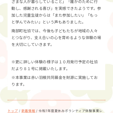
ざまな人が暮らしていること」「誰かのために行
動し、感謝される喜び」を実感できたようです。参
加した児童生徒からは「また参加したい」「もっ
と学んでみたい」という声もありました。
南部町社協では、今後も子どもたちが地域の人々
とつながり、支え合いの心を育めるような体験の場
を大切にしていきます。
※更に詳しい体験の様子は１０月発行予定の社協
だより８１号に掲載いたします。
※本事業は赤い羽根共同募金を財源に実施してお
ります。
現
トップ
/
新着情報
/
令和7年度夏休みボランティア体験事業レ